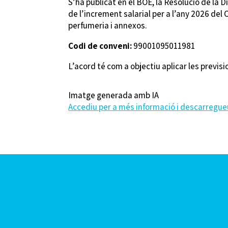
S’ha publicat en el BOE, la Resolució de la Di
de l’increment salarial per a l’any 2026 del
perfumeria i annexos.
Codi de conveni:
99001095011981
L’acord té com a objectiu aplicar les previsi
Imatge generada amb IA
Accediu per a més informació i descarregueu