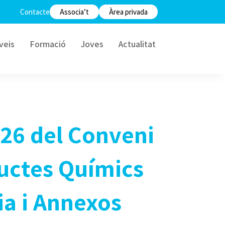
Contacte
Associa’t
Àrea privada
veis
Formació
Joves
Actualitat
026 del Conveni
ductes Químics
ia i Annexos