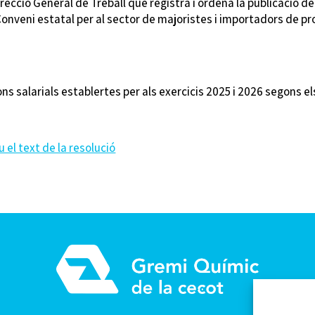
recció General de Treball que registra i ordena la publicació de l
 Conveni estatal per al sector de majoristes i importadors de p
ons salarials establertes per als exercicis 2025 i 2026 segons els
 el text de la resolució