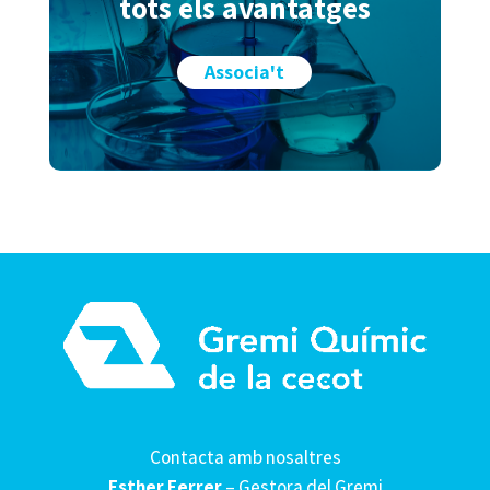
tots els avantatges
Associa't
Contacta amb nosaltres
Esther Ferrer
– Gestora del Gremi