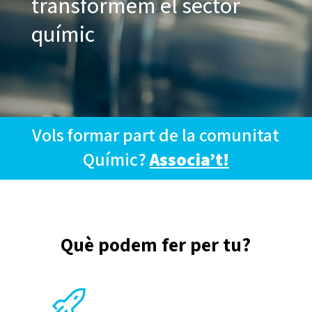
transformem el sector
químic
Vols formar part de la comunitat
Químic?
Associa’t!
Què podem fer per tu?