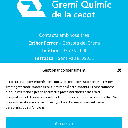
Contacta amb nosaltres
Esther Ferrer
– Gestora del Gremi
Telèfon
–
93 736 11 00
Terrassa
– Sant Pau 6, 08221
Gestionar consentiment
Coneix el Gremi
Serveis
Per oferir les millors experiències, utilitzem tecnologies com les galetes per
emmagatzemar i/o accedir a la informació del dispositiu. El consentiment
Joves
d'aquestes tecnologies ens permetrà processar dades com ara el
Actualitat
comportament de navegació o les identificacions úniques en aquest lloc. No
consentir o retirar el consentiment, pot afectar negativament certes
característiques i funcions.
Avís legal
Política de privacitat
Acceptar