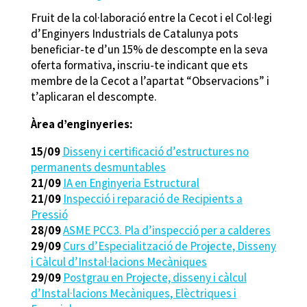
Fruit de la col·laboració entre la Cecot i el Col·legi
d’Enginyers Industrials de Catalunya pots
beneficiar-te d’un 15% de descompte en la seva
oferta formativa, inscriu-te indicant que ets
membre de la Cecot a l’apartat “Observacions” i
t’aplicaran el descompte.
Àrea d’enginyeries:
15/09
Disseny i certificació d’estructures no
permanents desmuntables
21/09
IA en Enginyeria Estructural
21/09
Inspecció i reparació de Recipients a
Pressió
28/09
ASME PCC3. Pla d’inspecció per a calderes
29/09
Curs d’Especialització de Projecte, Disseny
i Càlcul d’Instal·lacions Mecàniques
29/09
Postgrau en Projecte, disseny i càlcul
d’Instal·lacions Mecàniques, Elèctriques i