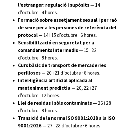
l’estranger: regulació i supòsits
— 14
d’octubre · 4 hores.
Formació sobre assetjament sexual i per raó
de sexe per a les persones de referència del
protocol
— 14 i 15 d’octubre · 6 hores.
Sensibilització en seguretat per a
comandaments intermedis
— 15 i 22
d’octubre · 8 hores.
Curs bàsic de transport de mercaderies
perilloses
— 20 i 21 d’octubre · 6 hores.
Intel·ligència artificial aplicada al
manteniment predictiu
— 20, 22 i 27
d’octubre · 12 hores.
Llei de residus i sòls contaminats
— 26 i 28
d’octubre · 8 hores.
Transició de la norma ISO 9001:2018 a la ISO
9001:2026
— 27 i 28 d’octubre · 6 hores.