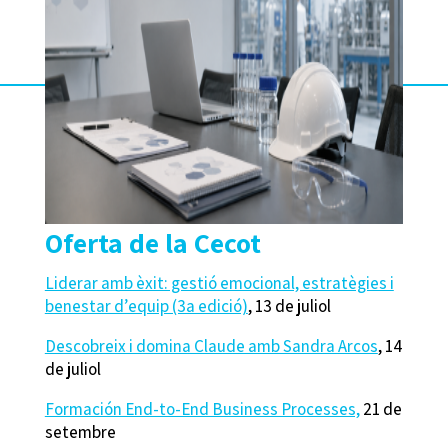
Oferta de la Cecot
Liderar amb èxit: gestió emocional, estratègies i
benestar d’equip (3a edició)
, 13 de juliol
Descobreix i domina Claude amb Sandra Arcos
, 14
de juliol
Formación End-to-End Business Processes,
21 de
setembre