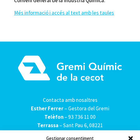
Conveni General de la Indústria Química.
Més informació i accés al text amb les taules
Contacta amb nosaltres
Esther Ferrer
– Gestora del Gremi
Telèfon
–
93 736 11 00
Terrassa
– Sant Pau 6, 08221
Gestionar consentiment